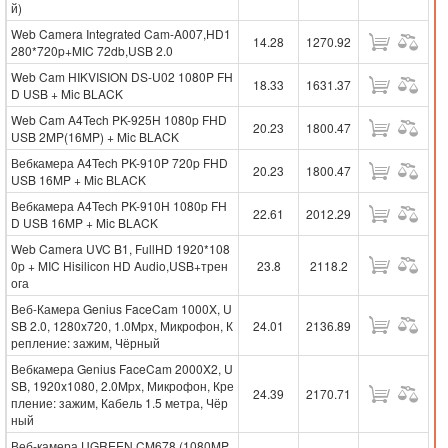
й)
Web Camera Integrated Cam-A007,HD1
14.28
1270.92
280*720p+MIC 72db,USB 2.0
Web Cam HIKVISION DS-U02 1080P FH
18.33
1631.37
D USB + Mic BLACK
Web Cam A4Tech PK-925H 1080p FHD
20.23
1800.47
USB 2MP(16MP) + Mic BLACK
Вебкамера A4Tech PK-910P 720p FHD
20.23
1800.47
USB 16MP + Mic BLACK
Вебкамера A4Tech PK-910H 1080p FH
22.61
2012.29
D USB 16MP + Mic BLACK
Web Camera UVC B1, FullHD 1920*108
0p + MIC Hisilicon HD Audio,USB+трен
23.8
2118.2
ога
Веб-Камера Genius FaceCam 1000X, U
SB 2.0, 1280x720, 1.0Mpx, Микрофон, К
24.01
2136.89
репление: зажим, Чёрный
Вебкамера Genius FaceCam 2000X2, U
SB, 1920x1080, 2.0Mpx, Микрофон, Кре
24.39
2170.71
пление: зажим, Кабель 1.5 метра, Чёр
ный
Веб-камера UGREEN CM678 (1080MP