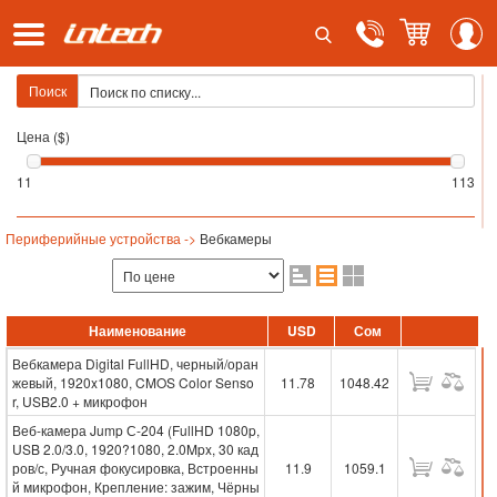
Поиск
Цена ($)
11
113
Периферийные устройства ->
Вебкамеры
Наименование
USD
Сом
Вебкамера Digital FullHD, черный/оран
жевый, 1920x1080, CMOS Color Senso
11.78
1048.42
r, USB2.0 + микрофон
Веб-камера Jump С-204 (FullHD 1080p,
USB 2.0/3.0, 1920?1080, 2.0Mpx, 30 кад
ров/с, Ручная фокусировка, Встроенны
11.9
1059.1
й микрофон, Крепление: зажим, Чёрны