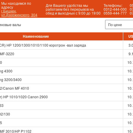
Мы находимся по
Для Вашего удобства мы
Телефоны:
0
адресу
работаем без перерывов на
0312-444-000
0
г.Бишкек,
обед и выходных с 9:00 до 19:00
0559-444-777
0
ул.Дзержинского, 304
иновые валы
Наименование
U
CR) НР 1200/1300/1010/1100 коротрон -вал заряда
3.
 MF-3220
9.
10
10.
ng 4300
10.
ng 3200/3400
10.
22/Canon MF 4010
10.
er) HP 1010/1020 Canon 2900
10.
33
10.
02/130
10.
35
10.
 MF 3010/HP P1102
10.