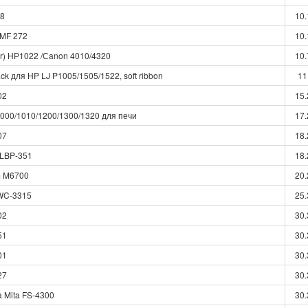
08
10.
 MF 272
10.
er) НР1022 /Сanon 4010/4320
10.
k для HP LJ P1005/1505/1522, soft ribbon
11
02
15.
000/1010/1200/1300/1320 для печи
17.
07
18.
 LBP-351
18.
m M6700
20.
 WC-3315
25.
02
30.
51
30.
01
30.
27
30.
a Mita FS-4300
30.