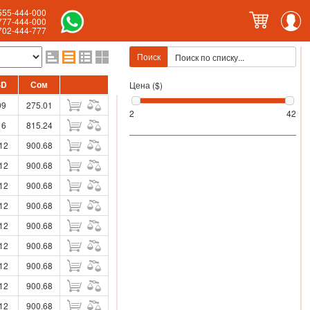
555-444-000
777-444-000
702-444-777
Поиск
SD
Сом
Цена ($)
09
275.01
2
42
16
815.24
12
900.68
12
900.68
12
900.68
12
900.68
12
900.68
12
900.68
12
900.68
12
900.68
12
900.68