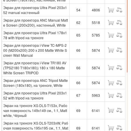
Экран для проектора Ultra Pixel 203x1
54
4806
52 manual настенный
Экран для проектора ANC Manual Matt
62
5518
e Screen (200x200), настенный, White
Экран для проектора Ultra Pixel 178x1
65
5785
78 with tripod на треноге
Экран для проектора i-View TC-MPS-2
00 (M200x200) 200 x 200 Matte White S
66
5874
creen Wall Manual
Экран для проектора i-View TR180 AV
(TPS2180 T180x180)) 180 x 180 Matte
66
5874
White Screen TRIPOD
Экран для проектора ANC Tripod Matte
66
5874
Screen (180x180), на треноге, White
Экран для проектора Ultra Pixel 203x1
67
5963
52 with tripod на треноге
Экран на треноге XG DLS-T153x, Рабо
чая поверхность 149х149 см., 1:1, Matt
69
6141
white, Чёрный
Экран на треноге XG DLS-T203xW, Раб
очая поверхность 195х195 см., 1:1, Mat
69
6141