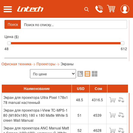
Поиск
Цена ($)
48
612
Офисная техника ->
Проекторы ->
Экраны
Наименование
USD
Сом
Экран для проектора Ultra Pixel 178x1
48.5
4316.5
78 manual настенный
Экран для проектора i-View TC-MPS-1
80 (M180x180) 180 x 180 Matte White S
51
4539
creen Wall Manual
Экран для проектора ANC Manual Matt
52
4628
e Screen (180x180), настенный, White