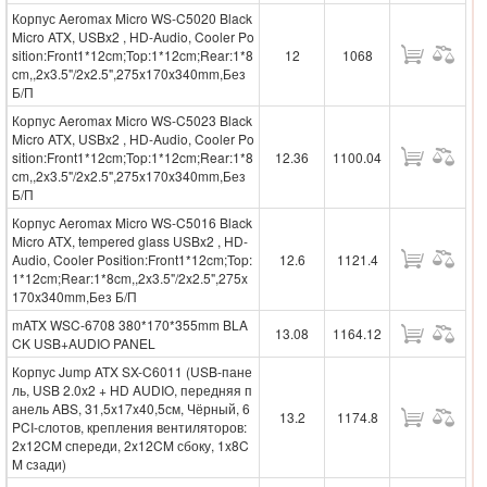
Корпус Aeromax Micro WS-C5020 Black
Micro ATX, USBx2 , HD-Audio, Cooler Po
sition:Front1*12cm;Top:1*12cm;Rear:1*8
12
1068
cm,,2x3.5"/2x2.5",275x170x340mm,Без
Б/П
Корпус Aeromax Micro WS-C5023 Black
Micro ATX, USBx2 , HD-Audio, Cooler Po
sition:Front1*12cm;Top:1*12cm;Rear:1*8
12.36
1100.04
cm,,2x3.5"/2x2.5",275x170x340mm,Без
Б/П
Корпус Aeromax Micro WS-C5016 Black
Micro ATX, tempered glass USBx2 , HD-
Audio, Cooler Position:Front1*12cm;Top:
12.6
1121.4
1*12cm;Rear:1*8cm,,2x3.5"/2x2.5",275x
170x340mm,Без Б/П
mATX WSC-6708 380*170*355mm BLA
13.08
1164.12
CK USB+AUDIO PANEL
Корпус Jump ATX SX-C6011 (USB-пане
ль, USB 2.0x2 + HD AUDIO, передняя п
анель ABS, 31,5x17x40,5см, Чёрный, 6
13.2
1174.8
PCI-слотов, крепления вентиляторов:
2x12CM спереди, 2x12CM сбоку, 1x8C
M сзади)