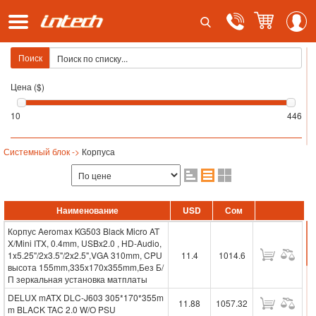
Поиск
Цена ($)
10
446
Системный блок ->
Корпуса
Наименование
USD
Сом
Корпус Aeromax KG503 Black Micro AT
X/Mini ITX, 0.4mm, USBx2.0 , HD-Audio,
1x5.25"/2x3.5"/2x2.5",VGA 310mm, CPU
11.4
1014.6
высота 155mm,335x170x355mm,Без Б/
П зеркальная установка матплаты
DELUX mATX DLC-J603 305*170*355m
11.88
1057.32
m BLACK TAC 2.0 W/O PSU