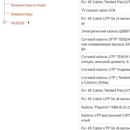
RJ- 45 Cable( Twisted Pair
Компьютеры в сборе
TV coaxial cable UOX
Компьютеры
RJ- 45 Cable UTP-5e (4-жи
м)
РАЗНОЕ
Электрический кабель ШВВП 
Сетевой кабель SFTP TENDA
ная алюминиевая фольга, 64
ВХ
Сетевой кабель UTP TENDA 
оляция, внешний диаметр.:6
Сетевой кабель UTP "Андижа
Сетевой кабель UTP ( Twist
е 0,52mm (305м)
RJ- 45 Cable( Twisted Pair
RJ- 45 Cable UTP-5e (8-жил
Кабель "Паритет" KBK-B-2э 2
Кабель UTP внутренний CAT
елый
RJ- 45 Cable UTP-5e (8-жил