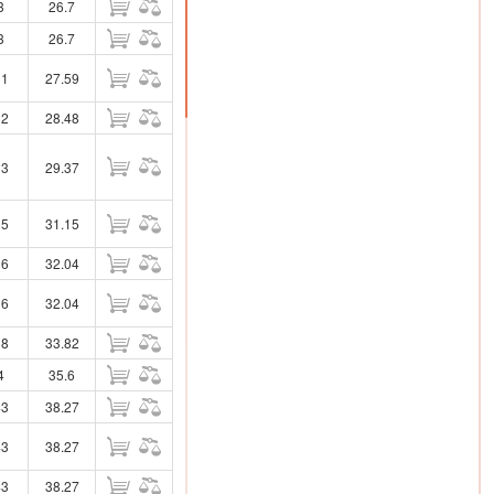
3
26.7
3
26.7
31
27.59
32
28.48
33
29.37
35
31.15
36
32.04
36
32.04
38
33.82
4
35.6
43
38.27
43
38.27
43
38.27