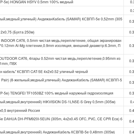
)(UTP-5e) HONGAN HSYV 0.5mm 100% медный
0.
0.
льный,медный,уличный) АндижанКабель (SAMAR) КСВПП-5е 0,52mm (305
0.
2х0,75 (Бухта 250м)
0.
 INDOOR CAT6, 0.5mm чистая медь,переплетение, общая экранирован
*0.12mm Al-Mg плетение,0.9mm изоляция, внешний диаметр:6.3mm, П
0.
OUTDOOR CAT6, 4пары 0.52mm чистая медь,переплетение,0.95mm из
0.
.1mm, ПВХ
н кабель" КСВПП CAT-5E 4х2х0.52 уличный черный
0.
ed Pair) (8-жильный,медный,уличный) АндижанКабель (SAMAR) КСВПП-5
0.
)(UTP-5e) TENGFEI TF1050BZ 100% медный наружный гидроизоляция
0.
ьный,медный,внутренний) HIKVISION DS-1LN5E-S Grey 0,5mm (305м)
0.
х0,5 внутренний Россия
0.
5e DAHUA DH-PFM920I-5EUN (305m, 4х2х0.45 OFC, PVC, CE CPR Eca) б
0.
ьный,медный,внутренний) АндижанКабель КСВПВ-5е 0,48mm (305м)
0.