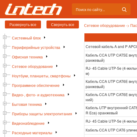
Сетевое оборудование ->
Пас
Системный блок
Сетевой кабель A and P APC
Периферийные устройства
Кабель CCA UTP CAT5E внут
Офисная техника
ранжевый)
Сетевое оборудование
RJ- 45 Cable UTP-5e (4-жил
м)
Ноутбуки, планшеты, смартфоны
Кабель CCA UTP CAT6E внут
Программное обеспечение
ранжевый)
Кабель CCA UTP CAT6E внутр
Видео-, фото- и аудиотехника
ний)
Бытовая техника
Кабель UTP внутренний CAT
R Eca) оранжевый
Приборы защиты электропитания
RJ- 45 Cable UTP-5e (4-жи
Видеонаблюдение
Кабель CCA UTP CAT6 уличн
Расходные материалы