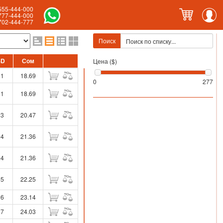
555-444-000
777-444-000
702-444-777
Поиск
SD
Сом
Цена ($)
21
18.69
0
277
21
18.69
23
20.47
24
21.36
24
21.36
25
22.25
26
23.14
27
24.03