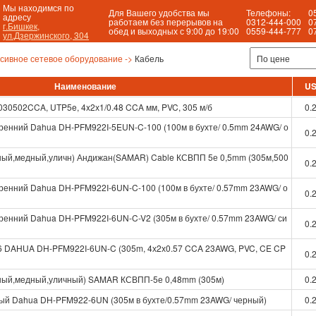
Мы находимся по
Для Вашего удобства мы
Телефоны:
0
адресу
работаем без перерывов на
0312-444-000
0
г.Бишкек,
обед и выходных с 9:00 до 19:00
0559-444-777
0
ул.Дзержинского, 304
сивное сетевое оборудование ->
Кабель
Наименование
U
030502CCA, UTP5e, 4x2х1/0.48 CCA мм, PVC, 305 м/б
0.
ренний Dahua DH-PFM922I-5EUN-C-100 (100м в бухте/ 0.5mm 24AWG/ о
0.
ьный,медный,уличн) Андижан(SAMAR) Cable КСВПП 5е 0,5mm (305м,500
0.
ренний Dahua DH-PFM922I-6UN-C-100 (100м в бухте/ 0.57mm 23AWG/ о
0.
енний Dahua DH-PFM922I-6UN-C-V2 (305м в бухте/ 0.57mm 23AWG/ си
0.
6 DAHUA DH-PFM922I-6UN-C (305m, 4х2х0.57 CCA 23AWG, PVC, CE CP
0.
льный,медный,уличный) SAMAR КСВПП-5е 0,48mm (305м)
0.
ый Dahua DH-PFM922-6UN (305м в бухте/0.57mm 23AWG/ черный)
0.