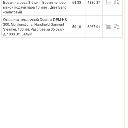
Время нагрева 3-5 мин, Время непрер
54.33
4835.37
ывной подачи пара 10 мин , Цвет Бело
-салатовый
Отпариватель ручной Deerma DEM-HS
300, Multifunctional Handheld Garment
59.19
5267.91
Steamer, 160 мл, Разогрев за 35 секун
д, 1000 Вт, Белый