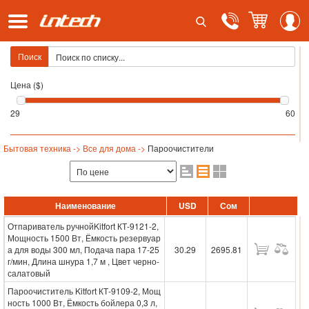
Поиск
Цена ($)
29
60
Бытовая техника ->
Все для дома ->
Пароочистители
Наименование
USD
Сом
Отпариватель ручнойKitfort КТ-9121-2,
Мощность 1500 Вт, Ёмкость резервуар
а для воды 300 мл, Подача пара 17-25
30.29
2695.81
г/мин, Длина шнура 1,7 м , Цвет черно-
салатовый
Пароочиститель Kitfort КТ-9109-2, Мощ
ность 1000 Вт, Ёмкость бойлера 0,3 л,