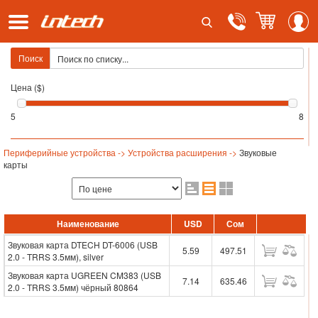
Поиск
Цена ($)
5
8
Периферийные устройства ->
Устройства расширения ->
Звуковые
карты
Наименование
USD
Сом
Звуковая карта DTECH DT-6006 (USB
5.59
497.51
2.0 - TRRS 3.5мм), silver
Звуковая карта UGREEN CM383 (USB
7.14
635.46
2.0 - TRRS 3.5мм) чёрный 80864