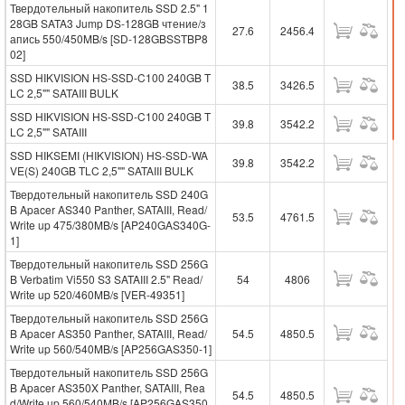
Твердотельный накопитель SSD 2.5" 1
28GB SATA3 Jump DS-128GB чтение/з
27.6
2456.4
апись 550/450MB/s [SD-128GBSSTBP8
02]
SSD HIKVISION HS-SSD-C100 240GB T
38.5
3426.5
LC 2,5"" SATAIII BULK
SSD HIKVISION HS-SSD-C100 240GB T
39.8
3542.2
LC 2,5"" SATAIII
SSD HIKSEMI (HIKVISION) HS-SSD-WA
39.8
3542.2
VE(S) 240GB TLC 2,5"" SATAIII BULK
Твердотельный накопитель SSD 240G
B Apacer AS340 Panther, SATAIII, Read/
53.5
4761.5
Write up 475/380MB/s [AP240GAS340G-
1]
Твердотельный накопитель SSD 256G
B Verbatim Vi550 S3 SATAIII 2.5" Read/
54
4806
Write up 520/460MB/s [VER-49351]
Твердотельный накопитель SSD 256G
B Apacer AS350 Panther, SATAIII, Read/
54.5
4850.5
Write up 560/540MB/s [AP256GAS350-1]
Твердотельный накопитель SSD 256G
B Apacer AS350X Panther, SATAIII, Rea
54.5
4850.5
d/Write up 560/540MB/s [AP256GAS350