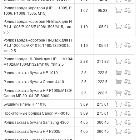
Ролик заряда коротрон (HP LJ 1005, P
1.07
95.23
1006, P1008, 1505, M15)
Ролик заряда-коротрон Hi-Black для H
P LJ 1005/P1006/P1008/1505/M15, тип
1.19
105.91
2.5
Ролик заряда-коротрон Hi-Black для H
P LJ 1200/5L/AX/1010/1160/1320/3015,
1.19
105.91
тип 2.5
Ролик заряда Hi-Black для HP LJ M104/
2.38
211.82
M102a/M130/M132a/M106, тип 2.5
Ролик захвата бумаги HP 1010
2.5
222.5
Ролик захвата бумаги Canon 4410
2.5
222.5
Ролик захвата бумаги НР P1005/M130/
2.5
222.5
Canon MF-3010/LBP-6000
Бушинги в печь HP 1010
3.09
275.01
Прокаточные ролики Canon MF-3010
3.09
275.01
Ролик захвата бумаги Samsung 4300
4.05
360.45
Ролик захвата бумаги НР P2035
4.05
360.45
Ролик захвата бумаги Canon iR-2016 п