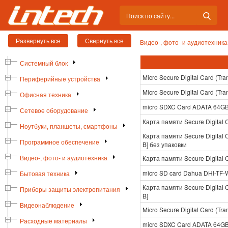
Видео-, фото- и аудиотехника
Системный блок
Micro Secure Digital Card (T
Периферийные устройства
Micro Secure Digital Card (T
Офисная техника
micro SDXC Card ADATA 64GB 
Сетевое оборудование
Карта памяти Secure Digital 
Ноутбуки, планшеты, смартфоны
Карта памяти Secure Digital 
Программное обеспечение
B] без упаковки
Карта памяти Secure Digital 
Видео-, фото- и аудиотехника
micro SD card Dahua DHI-TF-W
Бытовая техника
Карта памяти Secure Digital 
Приборы защиты электропитания
B]
Видеонаблюдение
Micro Secure Digital Card (T
Расходные материалы
micro SDXC Card ADATA 64GB 