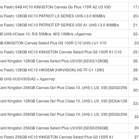
Trans Flash) 64B HC10 KINGSTON Canvas Go Plus 170R A2 U3 V30
17.
rans Flash) 128GB HC10 PATRIOT LX SERIES UHS-I 3.0 80MB/s
20.
rans Flash) 128GB HC10 PATRIOT EP SERIES V30 A1 UHS-I 3.0 90MB/s
21.
 UHS-I/Class 10, R/S 50Mb/s, W/S 10Mb/s +Адаптер
22.
4GB KINGSTON Canvas Select Plus G3 100R C10 UHS-I U1 V10
23
Trans Flash) 128GB HC10 KINGSTON Canvas Select Plus G3 150R A1 C10
25.
Card Kingston 128GB Canvas Select Plus U3/V30 [SDS3/128GB]
26.
rans Flash) 128GB HC10 HIKSEMI (HIKVISION) HS-TF-C1 128G
28.
B UHS-I/U3/V30S/A2 + Адаптер
29.
Card Kingston 256GB Canvas Go! Plus Class 10, UHS-I, U3, V30 [SDG3/256
30.
Card Kingston 128GB Canvas Go! Plus Class 10, UHS-I, U3, V30 [SDG4/128
33.
Card Kingston 256GB Canvas Go! Plus Class 10, UHS-I, U3, V30 [SDG3/256
35
Card Kingston 256GB Canvas Select Plus U3/V30 [SDS3/256GB]
35
rans Flash) 256GB HC10 KINGSTON Canvas Select Plus G3 150R A1
37