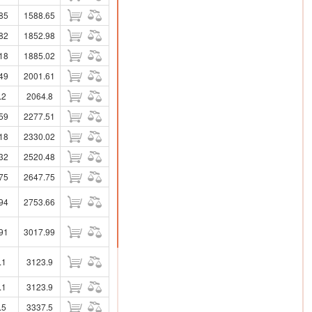
85
1588.65
82
1852.98
18
1885.02
49
2001.61
.2
2064.8
59
2277.51
18
2330.02
32
2520.48
75
2647.75
94
2753.66
91
3017.99
.1
3123.9
.1
3123.9
.5
3337.5