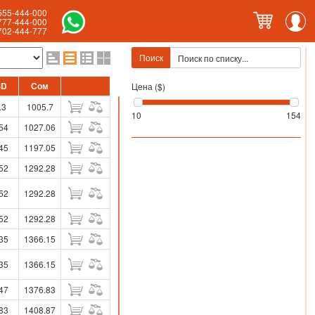
555-444-000
777-444-000
702-444-777
Поиск
SD
Сом
Цена ($)
.3
1005.7
10
154
54
1027.06
45
1197.05
52
1292.28
52
1292.28
52
1292.28
35
1366.15
35
1366.15
47
1376.83
83
1408.87