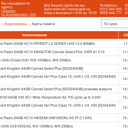
Мы находимся по
Для Вашего удобства мы
Телефоны:
0
адресу
работаем без перерывов на
0312-444-000
0
г.Бишкек,
обед и выходных с 9:00 до 19:00
0559-444-777
0
ул.Дзержинского, 304
 ->
Видеокамеры ->
Карты памяти
Наименование
U
rans Flash) 64GB HC10 PATRIOT LX SERIES UHS-I 3.0 80MB/s
11
rans Flash) 64GB HC10 KINGSTON Canvas Select Plus 100R A1 C10
11.
UHS-I/Class10/A1 R/S 100Mb/s, W/S 25Mb/s
13.
Card Kingston 64GB Canvas Select Plus [SDS3/64GB]
14.
Card Kingston 64GB Canvas Go! Plus Class 10, UHS-I, U3, V30 [SDG4/64G
14.
Card Kingston 64GB Canvas Select Plus [SDS3/64GB] упаковка вскрыта
14.
100 64GB V30 XC1 Wide-Temperature A2, P/E cycle up to 3,000
15.
Card Kingston 64GB Canvas Go! Plus Class 10, UHS-I, U3, V30 [SDG4/64G
15.
rans Flash) 64GB HC10 HIKSEMI (HIKVISION) HS-TF-C1 64G
15.
UHS-I/U3/V30S/A2, R/S 100Mb/s, W/S 25Mb/s
15.