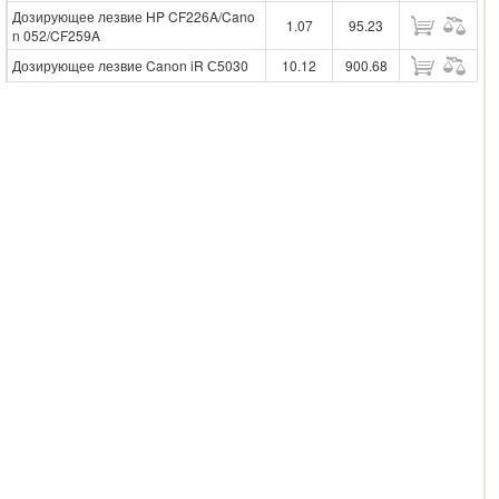
Дозирующее лезвие HP CF226A/Cano
1.07
95.23
n 052/CF259A
Дозирующее лезвие Canon iR С5030
10.12
900.68